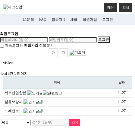
메뉴
검색
1:1문의
FAQ
접속자 1
새글
회원가입
로그인
회원로그인
회원가입
정보찾기
자동로그인
video
Total 3건
1 페이지
제목
날짜
제코산업합본
11-27
섬유보강제
11-27
드레인보드
11-27