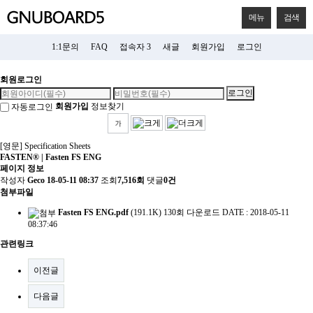
메뉴
검색
1:1문의
FAQ
접속자 3
새글
회원가입
로그인
회원로그인
회원가입
정보찾기
자동로그인
[영문] Specification Sheets
FASTEN® | Fasten FS ENG
페이지 정보
작성자
Geco
18-05-11 08:37
조회
7,516회
댓글
0건
첨부파일
Fasten FS ENG.pdf
(191.1K)
130회 다운로드
DATE : 2018-05-11
08:37:46
관련링크
이전글
다음글