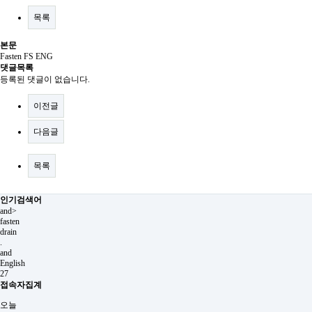
목록
본문
Fasten FS ENG
댓글목록
등록된 댓글이 없습니다.
이전글
다음글
목록
인기검색어
and>
fasten
drain
.
and
English
27
접속자집계
오늘